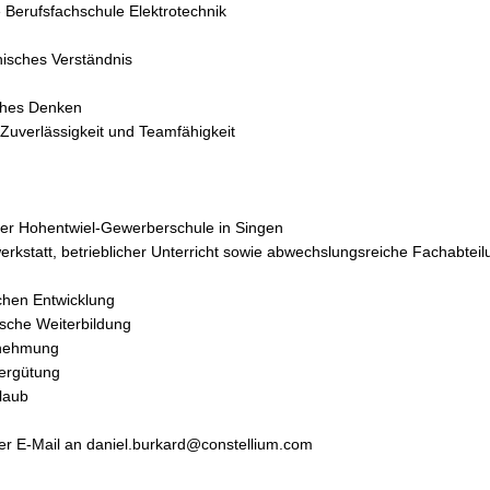
e Berufsfachschule Elektrotechnik
n
isches Verständnis
sches Denken
, Zuverlässigkeit und Teamfähigkeit
der Hohentwiel-Gewerberschule in Singen
erkstatt, betrieblicher Unterricht sowie abwechslungsreiche Fachabteil
chen Entwicklung
ische Weiterbildung
rnehmung
vergütung
laub
er E-Mail an daniel.burkard@constellium.com