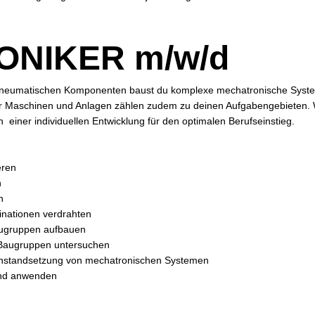
NIKER m/w/d
pneumatischen Komponenten baust du komplexe mechatronische System
 Maschinen und Anlagen zählen zudem zu deinen Aufgabengebieten. W
n einer individuellen Entwicklung für den optimalen Berufseinstieg.
ieren
n
n
nationen verdrahten
augruppen aufbauen
n Baugruppen untersuchen
Instandsetzung von mechatronischen Systemen
nd anwenden