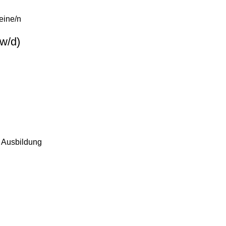
eine/n
w/d)
e Ausbildung