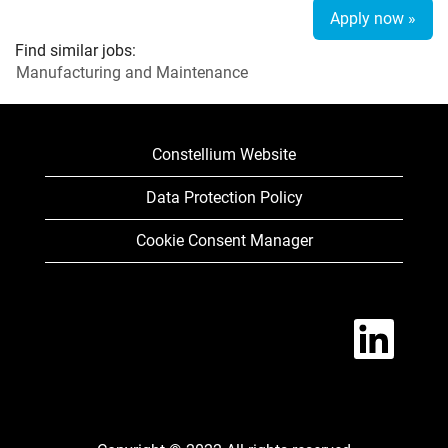
Apply now »
Find similar jobs:
Manufacturing and Maintenance
Constellium Website
Data Protection Policy
Cookie Consent Manager
O
p
e
n
s
i
n
a