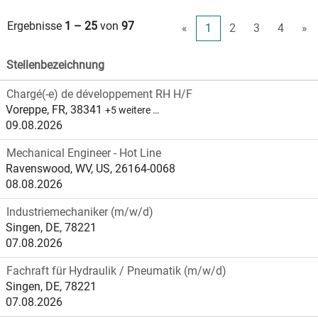
Ergebnisse
1 – 25
von
97
«
1
2
3
4
»
Stellenbezeichnung
Chargé(-e) de développement RH H/F
Voreppe, FR, 38341
+5 weitere …
09.08.2026
Mechanical Engineer - Hot Line
Ravenswood, WV, US, 26164-0068
08.08.2026
Industriemechaniker (m/w/d)
Singen, DE, 78221
07.08.2026
Fachraft für Hydraulik / Pneumatik (m/w/d)
Singen, DE, 78221
07.08.2026