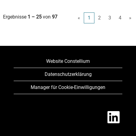
Ergebnisse
1 – 25
von
97
«
1
2
3
4
»
Website Constellium
Datenschutzerklärung
Manager für Cookie-Einwilligungen
W
i
r
d
a