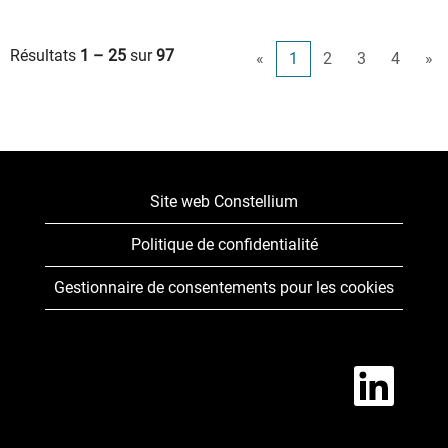
Résultats
1 – 25
sur
97
«
1
2
3
4
»
Site web Constellium
Politique de confidentialité
Gestionnaire de consentements pour les cookies
S
’
o
u
v